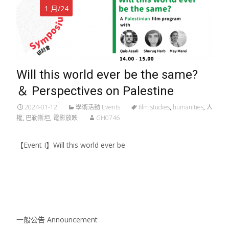
1 月/24
Will this world ever be the same?
＆ Perspectives on Palestine
2024-01-12
學術活動 Events
film studies
,
humanities
,
人
權
,
巴勒斯坦
,
電影放映
GH0746
【Event I】Will this world ever be
Read More…
一般公告 Announcement