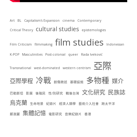
Art
BL
Capitalism's Expansion
cinema
Contemporary
cultural studies
Critical Theory
epistemologies
film studies
Film Criticism
filmmaking
Indonesian
K-POP
Masculinities
Post-colonial
queer
Rada Iveković
亞際
Transnational
west-dominated
western centrism
冷戰
多物種
亞際學程
媒介
創傷敘述
基礎設施
文化研究
民族誌
巴勒斯坦
影展
後殖民
性/別研究
戰後台灣
烏克蘭
生命地景
紀錄片
經濟人類學
藝術介入社會
跨太平洋
集體記憶
鄭淑麗
電影研究
音樂紀錄片
香港