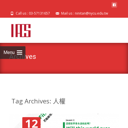
Call us : 03-57131657
Mail us : ninitan@nycu.edu.tw
Skip
to
cont
Menu
Archives
Tag Archives: 人權
12