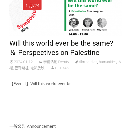
1 月/24
Will this world ever be the same?
＆ Perspectives on Palestine
2024-01-12
學術活動 Events
film studies
,
humanities
,
人
權
,
巴勒斯坦
,
電影放映
GH0746
【Event I】Will this world ever be
Read More…
一般公告 Announcement