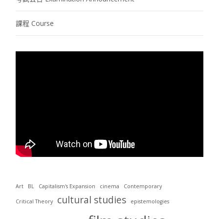
課程 Course
Art
BL
Capitalism's Expansion
cinema
Contemporary
cultural studies
Critical Theory
epistemologies