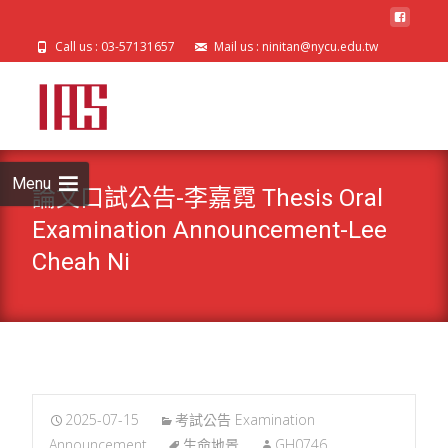
Call us : 03-57131657
Mail us : ninitan@nycu.edu.tw
Skip
to
cont
Menu
論文口試公告-李嘉霓 Thesis Oral
Examination Announcement-Lee
Cheah Ni
2025-07-15
考試公告 Examination
Announcement
生命地景
GH0746