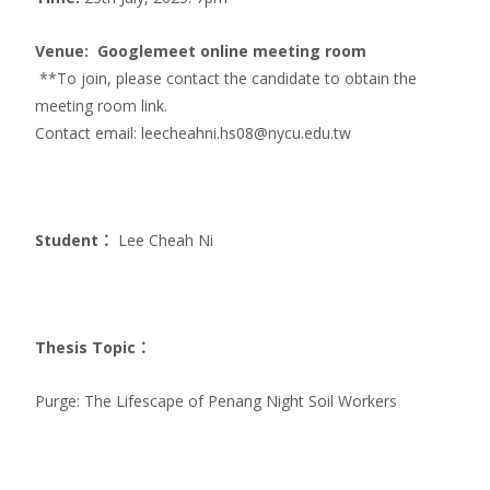
Venue: Googlemeet
online meeting room
**To join, please contact the candidate to obtain the
meeting room link.
Contact email: leecheahni.hs08@nycu.edu.tw
Student
：
Lee Cheah Ni
Thesis Topic
：
Purge: The Lifescape of Penang Night Soil Workers