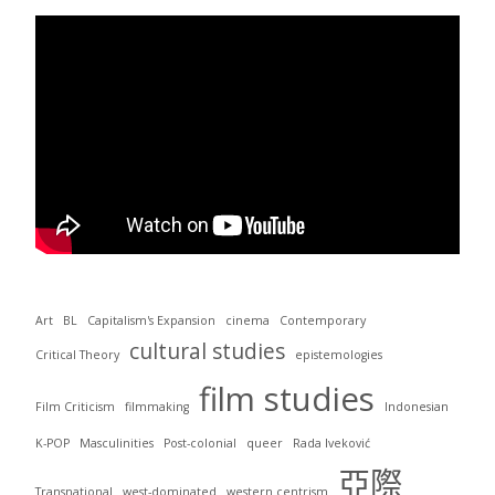
Art
BL
Capitalism's Expansion
cinema
Contemporary
cultural studies
Critical Theory
epistemologies
film studies
Film Criticism
filmmaking
Indonesian
K-POP
Masculinities
Post-colonial
queer
Rada Iveković
亞際
Transnational
west-dominated
western centrism