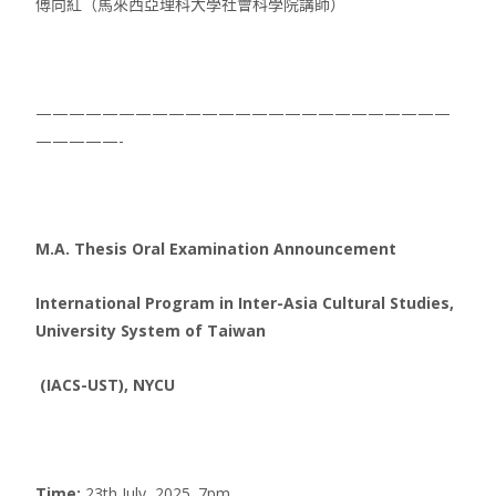
傅向紅（馬來西亞理科大學社會科學院講師）
—————————————————————————
—————-
M.A. Thesis Oral Examination Announcement
International Program in Inter-Asia Cultural Studies,
University System of Taiwan
(IACS-UST), NYCU
Time
:
23th July, 2025. 7pm