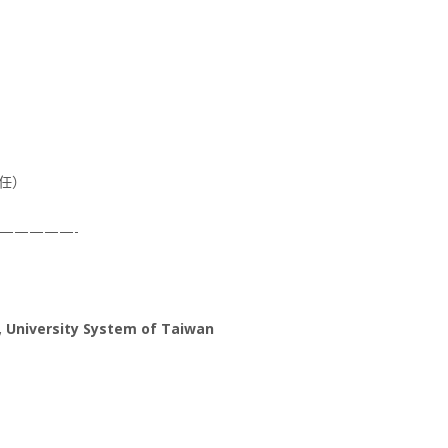
主任）
—————-
s, University System of Taiwan