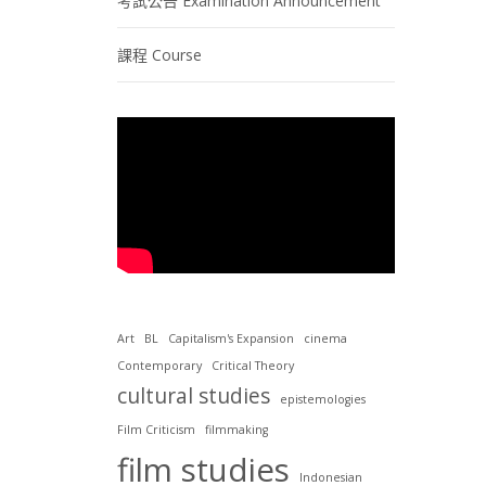
考試公告 Examination Announcement
課程 Course
Art
BL
Capitalism's Expansion
cinema
Contemporary
Critical Theory
cultural studies
epistemologies
Film Criticism
filmmaking
film studies
Indonesian