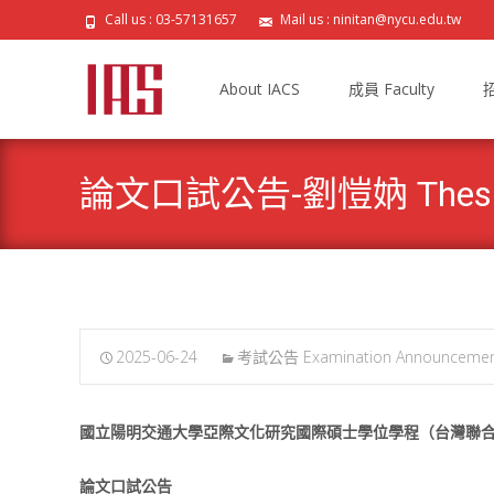
Call us : 03-57131657
Mail us : ninitan@nycu.edu.tw
Skip
to
About IACS
成員 Faculty
招
content
論文口試公告-劉愷妠 Thesis Ora
2025-06-24
考試公告 Examination Announceme
國立陽明交通大學亞際文化研究國際碩士學位學程（台灣聯
論文口試公告