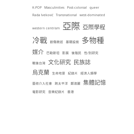
K-POP
Masculinities
Post-colonial
queer
Rada Iveković
Transnational
west-dominated
亞際
亞際學程
western centrism
冷戰
多物種
創傷敘述
基礎設施
媒介
巴勒斯坦
影展
後殖民
性/別研究
文化研究
民族誌
戰後台灣
烏克蘭
生命地景
紀錄片
經濟人類學
集體記憶
藝術介入社會
跨太平洋
鄭淑麗
電影研究
音樂紀錄片
香港