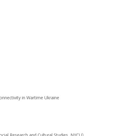
)
Connectivity in Wartime Ukraine
Social Research and Cultural Studies, NYCU）