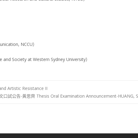
munication, NCCU）
ure and Society at Western Sydney University）
 Artistic Resistance II
-黃思齊 Thesis Oral Examination Announcement-HUANG, S