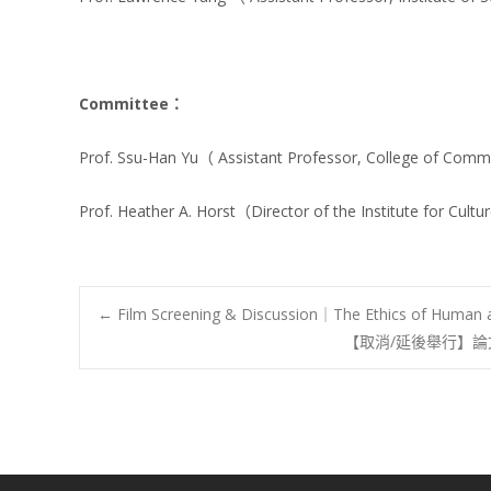
Committee
：
Prof. Ssu-Han Yu（ Assistant Professor, College of Com
Prof. Heather A. Horst（Director of the Institute for Cult
Post
←
Film Screening & Discussion｜The Ethics of Human and
【取消/延後舉行】論文口試公告
navigation