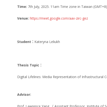
Time
:
7th July, 2025. 11am Time zone in Taiwan (GMT+8
Venue:
https://meet.google.com/aav-zirc-gez
Student
：
Kateryna Leliukh
Thesis Topic
：
Digital Lifelines: Media Representation of Infrastructural 
Advisor:
Prof. Lawrence Yang （ Assistant Professor, Institute of 