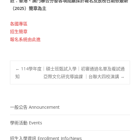
註：香港、澳門聯合分發各項成績採計報名及放榜日期依最新
（2025）簡章為主
各國專區
招生簡章
報名系統由此進
Post
←
114學年度｜碩士班甄試入學｜初審通過名單及複試通
知
亞際文化研究導論課 ｜台聯大四校演講
→
navigation
一般公告 Announcement
學術活動 Events
招生入學資訊 Enrollment Info/News