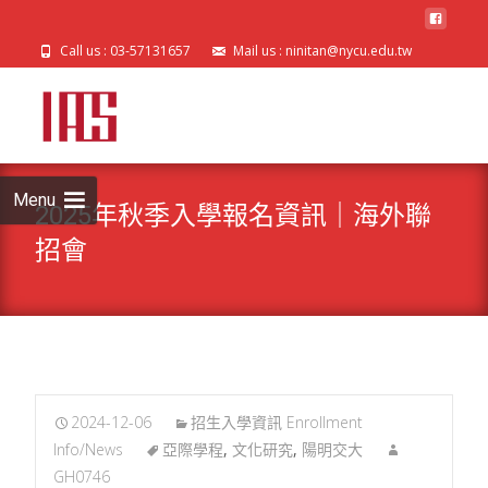
Call us : 03-57131657
Mail us : ninitan@nycu.edu.tw
Skip
to
cont
Menu
2025年秋季入學報名資訊｜海外聯
招會
2024-12-06
招生入學資訊 Enrollment
Info/News
亞際學程
,
文化研究
,
陽明交大
GH0746