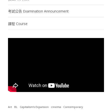
考試公告 Examination Announcement
課程 Course
Art
BL
Capitalism's Expansion
cinema
Contemporary