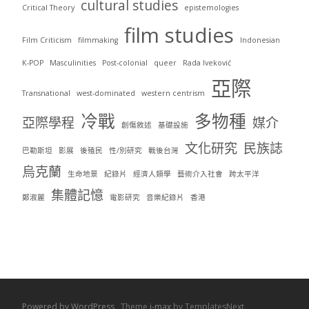
cultural studies
Critical Theory
epistemologies
film studies
Film Criticism
filmmaking
Indonesian
K-POP
Masculinities
Post-colonial
queer
Rada Iveković
亞際
Transnational
west-dominated
western centrism
冷戰
多物種
亞際學程
媒介
創傷敘述
基礎設施
文化研究
民族誌
巴勒斯坦
影展
後殖民
性/別研究
戰後台灣
烏克蘭
生命地景
紀錄片
經濟人類學
藝術介入社會
跨太平洋
集體記憶
鄭淑麗
電影研究
音樂紀錄片
香港
Powered by WordPress
, Theme
i-max
by TemplatesNext.