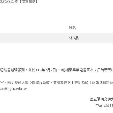
du.tw),回覆【放棄報到】
姓名
林O品
結書辦理報到，並於114年7月7日(一)前補繳畢業證書正本；屆時若因
二館103室，陽明交通大學亞際學程系收，並請於信封上註明為碩士班報到資料
@nycu.edu.tw
國立陽明交通
中華民國11