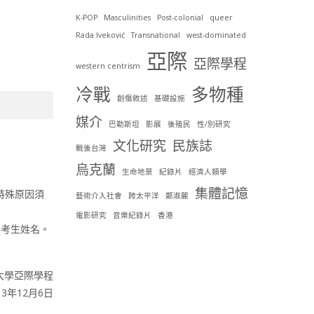
K-POP
Masculinities
Post-colonial
queer
Rada Iveković
Transnational
west-dominated
亞際
亞際學程
western centrism
冷戰
多物種
創傷敘述
基礎設施
媒介
巴勒斯坦
影展
後殖民
性/別研究
文化研究
民族誌
戰後台灣
烏克蘭
生命地景
紀錄片
經濟人類學
集體記憶
特殊原因須
藝術介入社會
跨太平洋
鄭淑麗
電影研究
音樂紀錄片
香港
及考生姓名。
大學亞際學程
3年12月6日