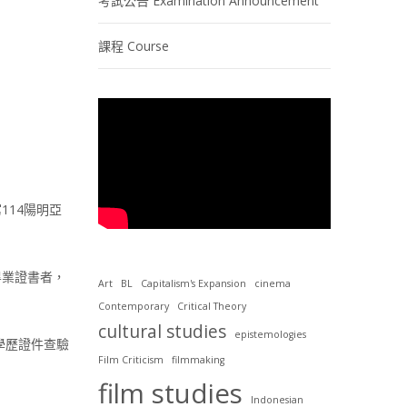
考試公告 Examination Announcement
課程 Course
14陽明亞
畢業證書者，
Art
BL
Capitalism's Expansion
cinema
Contemporary
Critical Theory
cultural studies
epistemologies
學歷證件查驗
Film Criticism
filmmaking
film studies
Indonesian