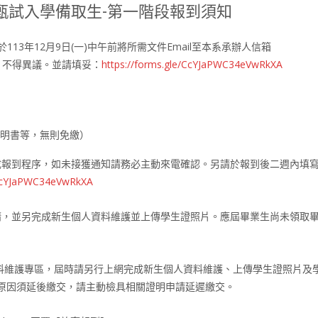
班甄試入學備取生-第一階段報到須知
於
113年12月9日(一)中午前
將所需文件Email至本系承辦人信箱
資格論，不得異議。並請填妥：
https://forms.gle/CcYJaPWC34eVwRkXA
明書等，無則免繳）
報到程序，如未接獲通知請務必主動來電確認。另請於報到後二週內填寫1
/CcYJaPWC34eVwRkXA
請，並另完成新生個人資料維護並上傳學生證照片。應屆畢業生尚未領取
資料維護專區，屆時請另行上網完成新生個人資料維護、上傳學生證照片及
特殊原因須延後繳交，請主動檢具相關證明申請延遲繳交。