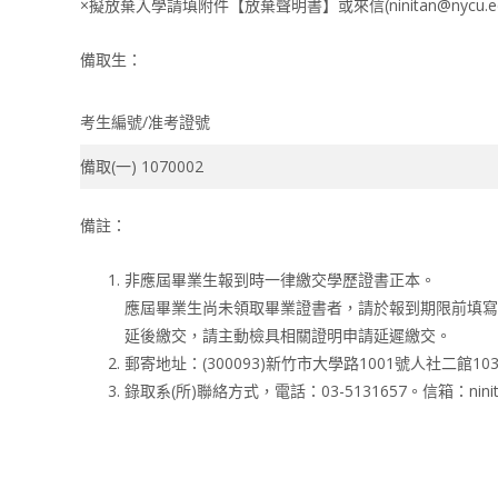
×擬放棄入學請填附件【放棄聲明書】或來信(ninitan@nycu.e
備取生：
考生編號/准考證號
備取(一) 1070002
備註：
非應屆畢業生報到時一律繳交學歷證書正本。
應屆畢業生尚未領取畢業證書者，請於報到期限前填寫切
延後繳交，請主動檢具相關證明申請延遲繳交。
郵寄地址：(300093)新竹市大學路1001號人社
錄取系(所)聯絡方式，電話：03-5131657。信箱：ninitan