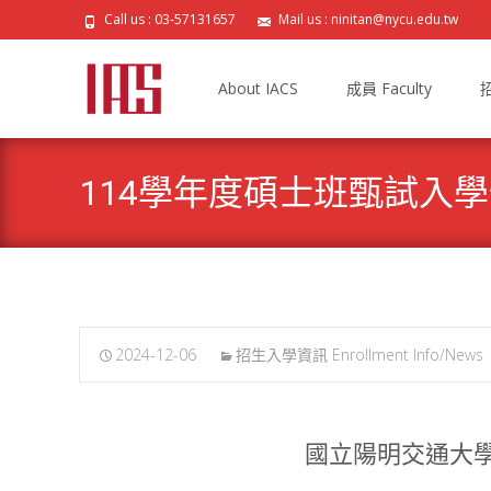
Call us : 03-57131657
Mail us : ninitan@nycu.edu.tw
Skip
to
About IACS
成員 Faculty
招
content
114學年度碩士班甄試入
2024-12-06
招生入學資訊 Enrollment Info/News
國立陽明交通大學