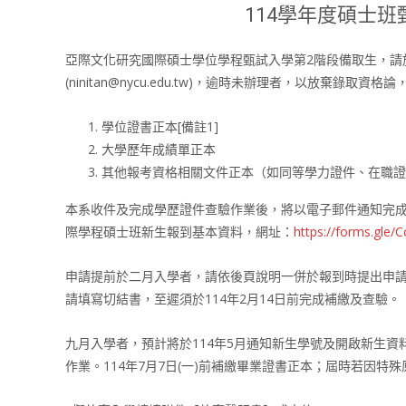
114學年度碩士
亞際文化研究國際碩士學位學程甄試入學第2階段備取生，請
(ninitan@nycu.edu.tw)，逾時未辦理者，以放棄錄取
學位證書正本[備註1]
大學歷年成績單正本
其他報考資格相關文件正本（如同等學力證件、在職證
本系收件及完成學歷證件查驗作業後，將以電子郵件通知完成
際學程碩士班新生報到基本資料，網址：
https://forms.gle
申請提前於二月入學者，請依後頁說明一併於報到時提出申
請填寫切結書，至遲須於114年2月14日前完成補繳及查驗。
九月入學者，預計將於114年5月通知新生學號及開啟新生
作業。114年7月7日(一)前補繳畢業證書正本；屆時若因