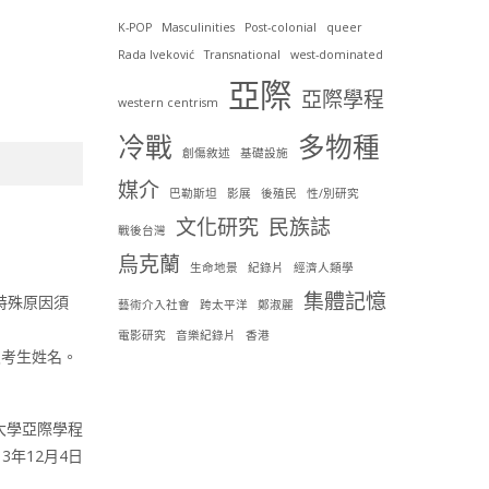
K-POP
Masculinities
Post-colonial
queer
Rada Iveković
Transnational
west-dominated
亞際
亞際學程
western centrism
冷戰
多物種
創傷敘述
基礎設施
媒介
巴勒斯坦
影展
後殖民
性/別研究
文化研究
民族誌
戰後台灣
烏克蘭
生命地景
紀錄片
經濟人類學
集體記憶
特殊原因須
藝術介入社會
跨太平洋
鄭淑麗
電影研究
音樂紀錄片
香港
及考生姓名。
大學亞際學程
3年12月4日