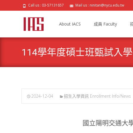
Call us : 03-57131657
Mail us : ninitan@nycu.edu.tw
Skip
to
About IACS
成員 Faculty
招
content
114學年度碩士班甄試入
2024-12-04
招生入學資訊 Enrollment Info/News
國立陽明交通大學