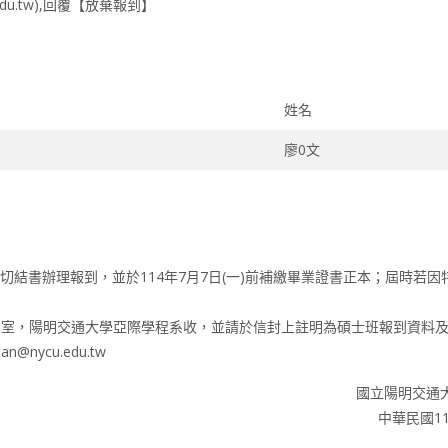
du.tw),回覆【放棄報到】
姓名
廖0文
結書辦理報到，並於114年7月7日(一)前補繳畢業證書正本；屆時若因
二館103室，陽明交通大學亞際學程系收，並請於信封上註明為碩士班報到資料
@nycu.edu.tw
國立陽明交通
中華民國11