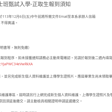
碩士班甄試入學-正取生報到須知
於
113年12月6日(五)中午前
將所需文件Email至本系承辦人信箱
論，不得異議。
明書等，無則免繳）
報到程序，如未接獲通知請務必主動來電確認。另請於報到後二週內填寫1
/CcYJaPWC34eVwRkXA
請，並另完成新生個人資料維護並上傳學生證照片。應屆畢業生尚未領取
資料維護專區，屆時請另行上網完成新生個人資料維護、上傳學生證照片及
特殊原因須延後繳交，請主動檢具相關證明申請延遲繳交。