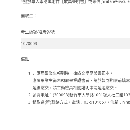
×擬放棄入學請填附件【放棄聲明書】或來信(ninitan@nycu.e
備取生：
考生編號/准考證號
1070003
備註：
非應屆畢業生報到時一律繳交學歷證書正本。
應屆畢業生尚未領取畢業證書者，請於報到期限前填寫切
延後繳交，請主動檢具相關證明申請延遲繳交。
郵寄地址：(300093)新竹市大學路1001號人社
錄取系(所)聯絡方式，電話：03-5131657。信箱：ninitan