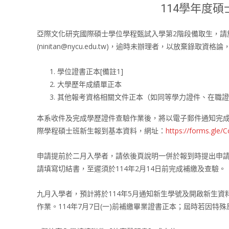
114學年度
亞際文化研究國際碩士學位學程甄試入學第2階段備取生，請
(ninitan@nycu.edu.tw)，逾時未辦理者，以放棄錄取資格
學位證書正本[備註1]
大學歷年成績單正本
其他報考資格相關文件正本（如同等學力證件、在職證
本系收件及完成學歷證件查驗作業後，將以電子郵件通知完成
際學程碩士班新生報到基本資料，網址：
https://forms.gle
申請提前於二月入學者，請依後頁說明一併於報到時提出申
請填寫切結書，至遲須於114年2月14日前完成補繳及查驗。
九月入學者，預計將於114年5月通知新生學號及開啟新生
作業。114年7月7日(一)前補繳畢業證書正本；屆時若因