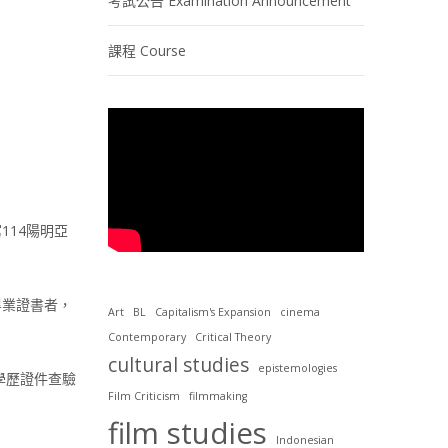
考試公告 Examination Announcement
課程 Course
14陽明亞
畢業證書者，
Art
BL
Capitalism's Expansion
cinema
Contemporary
Critical Theory
cultural studies
epistemologies
學歷證件查驗
Film Criticism
filmmaking
film studies
Indonesian