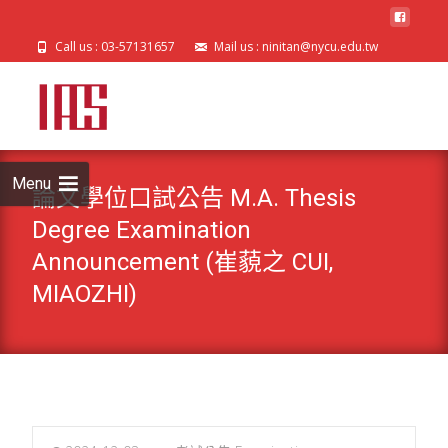
Call us : 03-57131657
Mail us : ninitan@nycu.edu.tw
Skip
to
cont
Menu
論文學位口試公告 M.A. Thesis
Degree Examination
Announcement (崔藐之 CUI,
MIAOZHI)