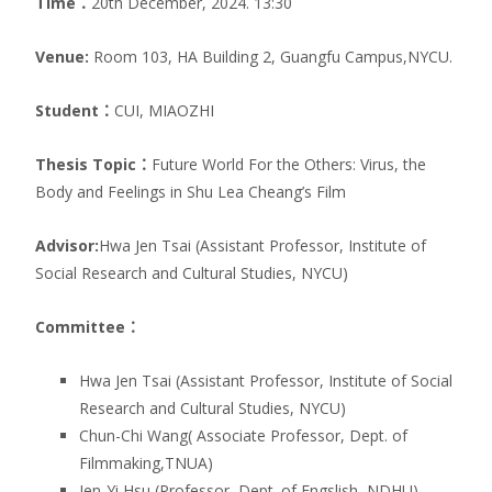
Time：
20th December, 2024. 13:30
Venue:
Room 103, HA Building 2, Guangfu Campus,NYCU.
Student：
CUI, MIAOZHI
Thesis Topic：
Future World For the Others: Virus, the
Body and Feelings in Shu Lea Cheang’s Film
Advisor:
Hwa Jen Tsai (Assistant Professor, Institute of
Social Research and Cultural Studies, NYCU)
Committee：
Hwa Jen Tsai (Assistant Professor, Institute of Social
Research and Cultural Studies, NYCU)
Chun-Chi Wang( Associate Professor, Dept. of
Filmmaking,TNUA)
Jen-Yi Hsu (Professor, Dept. of Engslish, NDHU)