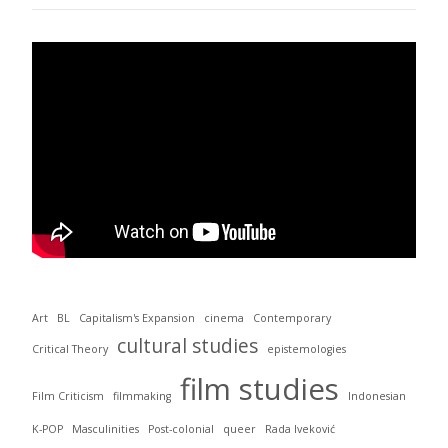
Art
BL
Capitalism's Expansion
cinema
Contemporary
cultural studies
Critical Theory
epistemologies
film studies
Film Criticism
filmmaking
Indonesian
K-POP
Masculinities
Post-colonial
queer
Rada Iveković