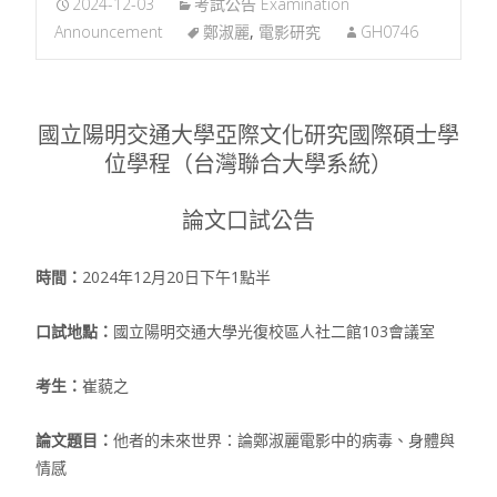
2024-12-03
考試公告 Examination
Announcement
鄭淑麗
,
電影研究
GH0746
國立陽明交通大學亞際文化研究國際碩士學
位學程（台灣聯合大學系統）
論文口試公告
時間：
2024年12月20日下午1點半
口試地點：
國立陽明交通大學光復校區人社二館103會議室
考生：
崔藐之
論文題目：
他者的未來世界：論鄭淑麗電影中的病毒、身體與
情感