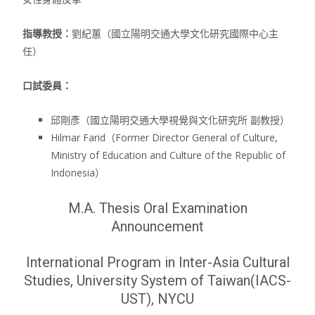
指導教授：
劉紀蕙（國立陽明交通大學文化研究國際中心主
任）
口試委員：
邱剛彥（國立陽明交通大學視覺與文化研究所 副教授）
Hilmar Farid（Former Director General of Culture,
Ministry of Education and Culture of the Republic of
Indonesia）
M.A. Thesis Oral Examination
Announcement
International Program in Inter-Asia Cultural
Studies, University System of Taiwan(IACS-
UST), NYCU