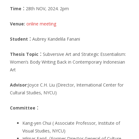
Time：
28th NOV, 2024. 2pm
Venue:
online meeting
Student：
Aubrey Kandelila Fanani
Thesis Topic：
Subversive Art and Strategic Essentialism:
Women’s Body Writing Back in Contemporary Indonesian
Art
Advisor:
Joyce C.H. Liu (Director, International Center for
Cultural Studies, NYCU)
Committee：
Kang-yen Chui ( Associate Professor, Institute of
Visual Studies, NYCU)
Hilmar Farid（Former Director General of Culture,