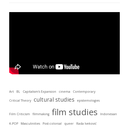
Art
BL
Capitalism's Expansion
cinema
Contemporary
cultural studies
Critical Theory
epistemologies
film studies
Film Criticism
filmmaking
Indonesian
K-POP
Masculinities
Post-colonial
queer
Rada Iveković