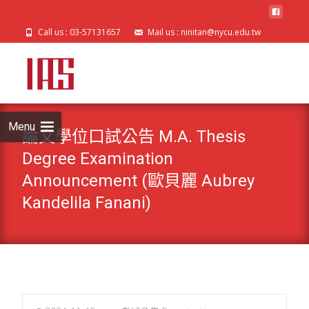
Call us : 03-57131657
Mail us : ninitan@nycu.edu.tw
Skip
to
cont
Menu
論文學位口試公告 M.A. Thesis
Degree Examination
Announcement (歐貝麗 Aubrey
Kandelila Fanani)